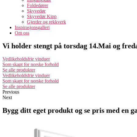
Foldedører
Skyvedør
Skyvedør Kipp
Gjerder og rekkverk
Inspirasjonsgalleri
Om oss
Vi holder stengt på torsdag 14.Mai og fre
Vedlikeholdsfrie vinduer
Som skapt for norske forhold
Se alle produkter
Vedlikeholdsfrie vinduer
Som skapt for norske forhold
Se alle produkter
Previous
Next
Bygg ditt eget produkt og se pris med en g