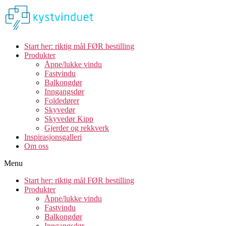
Start her: riktig mål FØR bestilling
Produkter
Åpne/lukke vindu
Fastvindu
Balkongdør
Inngangsdør
Foldedører
Skyvedør
Skyvedør Kipp
Gjerder og rekkverk
Inspirasjonsgalleri
Om oss
Menu
Start her: riktig mål FØR bestilling
Produkter
Åpne/lukke vindu
Fastvindu
Balkongdør
Inngangsdør