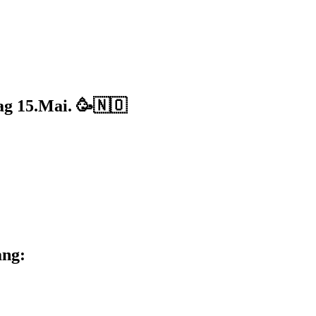
dag 15.Mai. 🥳🇳🇴
ang: