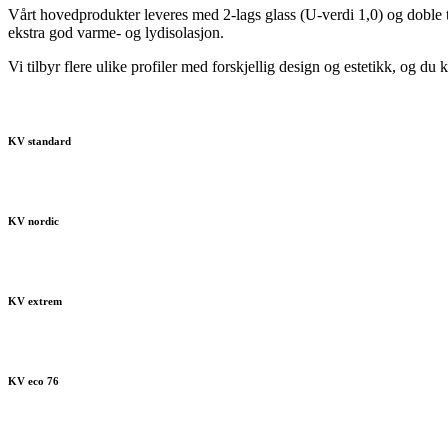
Vårt hovedprodukter leveres med 2-lags glass (U-verdi 1,0) og doble tet
ekstra god varme- og lydisolasjon.
Vi tilbyr flere ulike profiler med forskjellig design og estetikk, og du 
KV standard
KV nordic
KV extrem
KV eco 76