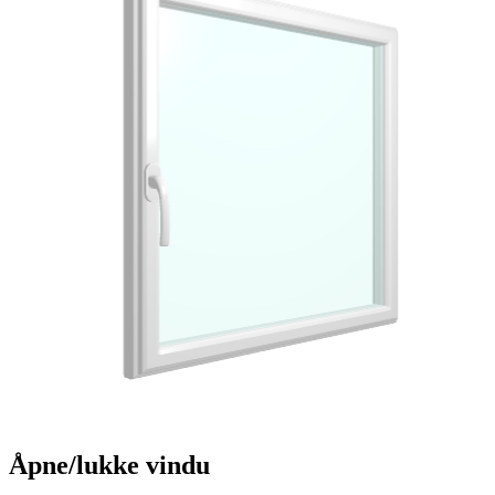
Åpne/lukke vindu